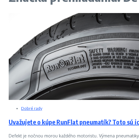
Dobré rady
Uvažujete o kúpe RunFlat pneumatík? Toto sú i
Defekt je nočnou morou každého motoristu. Výmena pneumatiky al