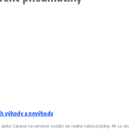
ch výhody a nevýhody
ebo čakanie na servisné vozidlo vie riadne nabúrať plány. Ak sa obá