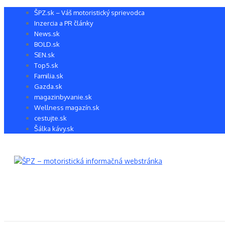
Preskočiť
ŠPZ.sk – Váš motoristický sprievodca
na
Inzercia a PR články
obsah
News.sk
BOLD.sk
SEN.sk
Top5.sk
Familia.sk
Gazda.sk
magazinbyvanie.sk
Wellness magazín.sk
cestujte.sk
Šálka kávy.sk