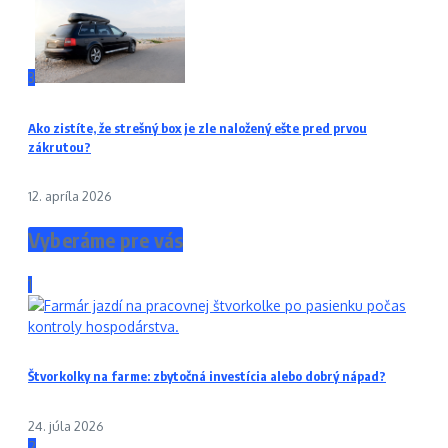
3
Ako zistíte, že strešný box je zle naložený ešte pred prvou
zákrutou?
12. apríla 2026
Vyberáme pre vás
1
Štvorkolky na farme: zbytočná investícia alebo dobrý nápad?
24. júla 2026
2