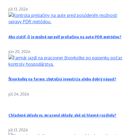
júl 13, 2026
Ako zistiť, či je možné opraviť preliačinu na aute PDR metódou?
jún 20, 2026
Štvorkolky na farme: zbytočná investícia alebo dobrý nápad?
júl 24, 2026
Chladené sklady vs. mrazené sklady: aké sú hlavné rozdiely?
júl 13, 2026