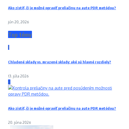
Ako zistiť, či je možné opraviť preliačinu na aute PDR metódou?
jún 20, 2026
Top témy
1
Chladené sklady vs. mrazené sklady: aké sú hlavné rozdiely?
13. júla 2026
2
Ako zistiť, či je možné opraviť preliačinu na aute PDR metódou?
20. júna 2026