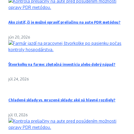
Ako zistiť, či je možné opraviť preliačinu na aute PDR metódou?
jún 20, 2026
Štvorkolky na farme: zbytočná investícia alebo dobrý nápad?
júl 24, 2026
Chladené sklady vs. mrazené sklady: aké sú hlavné rozdiely?
júl 13, 2026