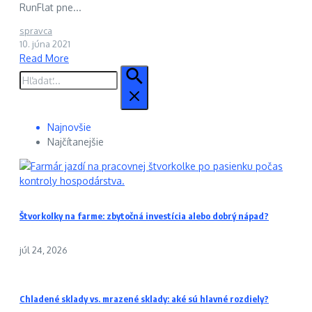
RunFlat pne...
spravca
10. júna 2021
Read More
Hľadať:
Najnovšie
Najčítanejšie
Štvorkolky na farme: zbytočná investícia alebo dobrý nápad?
júl 24, 2026
Chladené sklady vs. mrazené sklady: aké sú hlavné rozdiely?